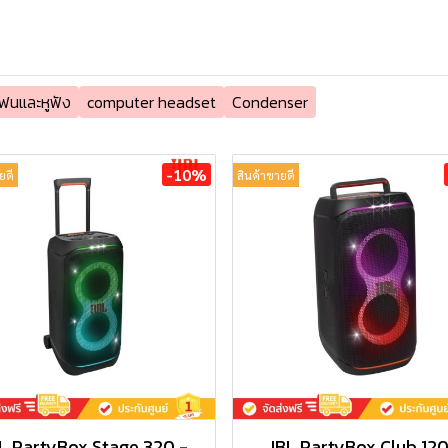
ฟนและหูฟัง
computer headset
Condenser
-10%
ยดี
สินค้าขายดี
L PartyBox Stage 320 -
JBL PartyBox Club 120