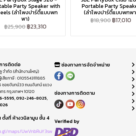
table Party Speaker with
Portable Party Speak
eels (ลำโพงปาร์ตี้แบบพก
(ลำโพงปาร์ตี้แบบพกพา
พา)
฿17,010
฿18,900
฿23,310
฿25,900
การติดต่อ
ช่องทางการจัดจำหน่าย
วลู จำกัด (สำนักงานใหญ่)
ู้เสียภาษี : 0105543111885
ี่ 65 ซอยจันทน์33 ถนนจันทน์ แขวง
าทร กรุงเทพฯ 10120
ช่องทางการติดตาม
6-5595
,
092-246-8025
,
8026
ตั้งที่ ห้างวนิลามูน ชั้น 4
M
Verified by
oo.gl/maps/UwVnbRuY3sw