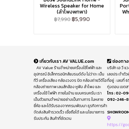
Wireless Speaker for Home
Por
(ลำโพงพกพา)
Wh
฿5,990
฿7,990
เกี่ยวกับเรา AV VALUE.com
ช่องทาง
AV Value ร้านจำหน่ายเครื่องใช้ไฟฟ้า และ
บริษัท เอ วี แ
อุปกรณ์ อิเล็กทรอนิกส์แบรนด์ดัง ไม่ว่าจะ เป็น
เลขประจำตัวผ
ทีวี เครื่องเสียง กล้องวงจร ปิด กล้องถ่ายวีดีโอ
ที่อยู่ : เลขท
กล้องถ่ายภาพ เลนส์กล้อง หูฟัง ลำโพง และ
ทุ่งดอน เขตส
เครื่องใช้ ไฟฟ้า ภายในบ้าน แบบครบครัน เรา
โทร :
02-09
เป็นตัวแทนจำหน่ายอย่างเป็นทางการ ในหลาย
092-246-
ยี่ห้อ และได้รับรองจากกรมพัฒนา ธุรกิจการค้า
จัดส่งสินค้ารวดเร็ว เชื่อถือได้ และนโยบายการ
SHOWROO
รับประกัน สินค้าที่ชัดเจน
https://g