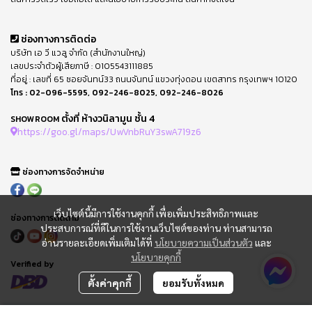
ช่องทางการติดต่อ
บริษัท เอ วี แวลู จำกัด (สำนักงานใหญ่)
เลขประจำตัวผู้เสียภาษี : 0105543111885
ที่อยู่ : เลขที่ 65 ซอยจันทน์33 ถนนจันทน์ แขวงทุ่งดอน เขตสาทร กรุงเทพฯ 10120
โทร :
02-096-5595
,
092-246-8025
,
092-246-8026
ตั้งที่ ห้างวนิลามูน ชั้น 4
SHOWROOM
https://goo.gl/maps/UwVnbRuY3swA719z6
ช่องทางการจัดจำหน่าย
เว็บไซต์นี้มีการใช้งานคุกกี้ เพื่อเพิ่มประสิทธิภาพและ
ช่องทางการติดตาม
ประสบการณ์ที่ดีในการใช้งานเว็บไซต์ของท่าน ท่านสามารถ
อ่านรายละเอียดเพิ่มเติมได้ที่
นโยบายความเป็นส่วนตัว
และ
นโยบายคุกกี้
Verified by
ตั้งค่าคุกกี้
ยอมรับทั้งหมด
FAQ : คำถามที่พบบ่อย