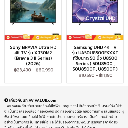
Sony BRAVIA Ultra HD
Samsung UHD 4K TV
4K TV รุ่น XR30M2
รุ่น UA50U8500FKXXT
(Bravia 3 II Series)
ทีวีขนาด 50 นิ้ว U8500
(2026)
Series ( 50U8500 ,
50U8500F , U8500F )
฿23,490
-
฿60,990
฿10,590
-
฿11,190
เกี่ยวกับเรา AV VALUE.com
AV Value ร้านจำหน่ายเครื่องใช้ไฟฟ้า และอุปกรณ์ อิเล็กทรอนิกส์แบรนด์ดัง ไม่ว่า
จะ เป็นทีวี เครื่องเสียง กล้องวงจร ปิด กล้องถ่ายวีดีโอ กล้องถ่ายภาพ เลนส์กล้อง หู
ฟัง ลำโพง และเครื่องใช้ ไฟฟ้า ภายในบ้าน แบบครบครัน เราเป็นตัวแทนจำหน่าย
อย่างเป็นทางการ ในหลายยี่ห้อ และได้รับรองจากกรมพัฒนา ธุรกิจการค้า จัดส่ง
สินค้ารวดเร็ว เชื่อถือได้ และนโยบายการรับประกัน สินค้าที่ชัดเจน