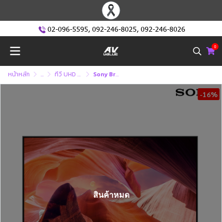
02-096-5595
,
092-246-8025
,
092-246-8026
0
หน้าหลัก
...
ทีวี UHD หรือ ทีวี 4K (Ultra High Defination )
Sony Bravia 4K TV รุ่น KD-55X80L - สมาร์ททีวี Google TV - 4K Ultra HD
-16%
สินค้าหมด