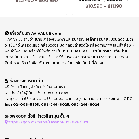
฿23,490
-
฿60,990
฿10,590
-
฿11,190
เกี่ยวกับเรา AV VALUE.com
AV Value ร้านจำหน่ายเครื่องใช้ไฟฟ้า และอุปกรณ์ อิเล็กทรอนิกส์แบรนด์ดัง ไม่ว่า
จะ เป็นทีวี เครื่องเสียง กล้องวงจร ปิด กล้องถ่ายวีดีโอ กล้องถ่ายภาพ เลนส์กล้อง หู
ฟัง ลำโพง และเครื่องใช้ ไฟฟ้า ภายในบ้าน แบบครบครัน เราเป็นตัวแทนจำหน่าย
อย่างเป็นทางการ ในหลายยี่ห้อ และได้รับรองจากกรมพัฒนา ธุรกิจการค้า จัดส่ง
สินค้ารวดเร็ว เชื่อถือได้ และนโยบายการรับประกัน สินค้าที่ชัดเจน
ช่องทางการติดต่อ
บริษัท เอ วี แวลู จำกัด (สำนักงานใหญ่)
เลขประจำตัวผู้เสียภาษี : 0105543111885
ที่อยู่ : เลขที่ 65 ซอยจันทน์33 ถนนจันทน์ แขวงทุ่งดอน เขตสาทร กรุงเทพฯ 10120
โทร :
02-096-5595
,
092-246-8025
,
092-246-8026
ตั้งที่ ห้างวนิลามูน ชั้น 4
SHOWROOM
https://goo.gl/maps/UwVnbRuY3swA719z6