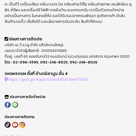
จะ เป็นทีวี เครื่องเสียง กล้องวงจร ปิด กล้องถ่ายวีดีโอ กล้องถ่ายภาพ เลนส์กล้อง หู
ฟัง ลำโพง และเครื่องใช้ ไฟฟ้า ภายในบ้าน แบบครบครัน เราเป็นตัวแทนจำหน่าย
อย่างเป็นทางการ ในหลายยี่ห้อ และได้รับรองจากกรมพัฒนา ธุรกิจการค้า จัดส่ง
สินค้ารวดเร็ว เชื่อถือได้ และนโยบายการรับประกัน สินค้าที่ชัดเจน
ช่องทางการติดต่อ
บริษัท เอ วี แวลู จำกัด (สำนักงานใหญ่)
เลขประจำตัวผู้เสียภาษี : 0105543111885
ที่อยู่ : เลขที่ 65 ซอยจันทน์33 ถนนจันทน์ แขวงทุ่งดอน เขตสาทร กรุงเทพฯ 10120
โทร :
02-096-5595
,
092-246-8025
,
092-246-8026
ตั้งที่ ห้างวนิลามูน ชั้น 4
SHOWROOM
https://goo.gl/maps/UwVnbRuY3swA719z6
ช่องทางการจัดจำหน่าย
ช่องทางการติดตาม