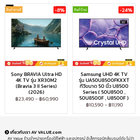
-8%
-24%
สินค้าขายดี
สินค้าใหม่
Sony BRAVIA Ultra HD
Samsung UHD 4K TV
4K TV รุ่น XR30M2
รุ่น UA50U8500FKXXT
(Bravia 3 II Series)
ทีวีขนาด 50 นิ้ว U8500
(2026)
Series ( 50U8500 ,
50U8500F , U8500F )
฿23,490
-
฿60,990
฿10,590
-
฿11,190
เกี่ยวกับเรา AV VALUE.com
AV Value ร้านจำหน่ายเครื่องใช้ไฟฟ้า และอุปกรณ์ อิเล็กทรอนิกส์แบรนด์ดัง ไม่ว่า