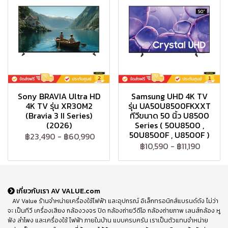
Sony BRAVIA Ultra HD
Samsung UHD 4K TV
4K TV รุ่น XR30M2
รุ่น UA50U8500FKXXT
(Bravia 3 II Series)
ทีวีขนาด 50 นิ้ว U8500
(2026)
Series ( 50U8500 ,
50U8500F , U8500F )
฿23,490
-
฿60,990
฿10,590
-
฿11,190
เกี่ยวกับเรา AV VALUE.com
AV Value ร้านจำหน่ายเครื่องใช้ไฟฟ้า และอุปกรณ์ อิเล็กทรอนิกส์แบรนด์ดัง ไม่ว่า
จะ เป็นทีวี เครื่องเสียง กล้องวงจร ปิด กล้องถ่ายวีดีโอ กล้องถ่ายภาพ เลนส์กล้อง หู
ฟัง ลำโพง และเครื่องใช้ ไฟฟ้า ภายในบ้าน แบบครบครัน เราเป็นตัวแทนจำหน่าย