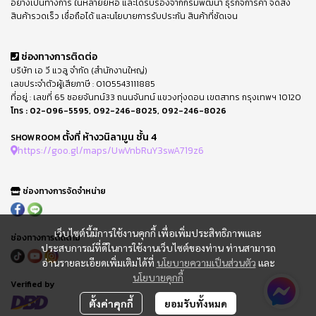
อย่างเป็นทางการ ในหลายยี่ห้อ และได้รับรองจากกรมพัฒนา ธุรกิจการค้า จัดส่ง
สินค้ารวดเร็ว เชื่อถือได้ และนโยบายการรับประกัน สินค้าที่ชัดเจน
ช่องทางการติดต่อ
บริษัท เอ วี แวลู จำกัด (สำนักงานใหญ่)
เลขประจำตัวผู้เสียภาษี : 0105543111885
ที่อยู่ : เลขที่ 65 ซอยจันทน์33 ถนนจันทน์ แขวงทุ่งดอน เขตสาทร กรุงเทพฯ 10120
โทร :
02-096-5595
,
092-246-8025
,
092-246-8026
ตั้งที่ ห้างวนิลามูน ชั้น 4
SHOWROOM
https://goo.gl/maps/UwVnbRuY3swA719z6
ช่องทางการจัดจำหน่าย
เว็บไซต์นี้มีการใช้งานคุกกี้ เพื่อเพิ่มประสิทธิภาพและ
ช่องทางการติดตาม
ประสบการณ์ที่ดีในการใช้งานเว็บไซต์ของท่าน ท่านสามารถ
อ่านรายละเอียดเพิ่มเติมได้ที่
นโยบายความเป็นส่วนตัว
และ
นโยบายคุกกี้
Verified by
ตั้งค่าคุกกี้
ยอมรับทั้งหมด