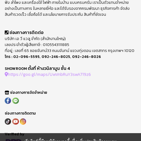
ฟัง ลำโพง และเครื่องใช้ ไฟฟ้า ภายในบ้าน แบบครบครัน เราเป็นตัวแทนจำหน่าย
อย่างเป็นทางการ ในหลายยี่ห้อ และได้รับรองจากกรมพัฒนา ธุรกิจการค้า จัดส่ง
สินค้ารวดเร็ว เชื่อถือได้ และนโยบายการรับประกัน สินค้าที่ชัดเจน
ช่องทางการติดต่อ
บริษัท เอ วี แวลู จำกัด (สำนักงานใหญ่)
เลขประจำตัวผู้เสียภาษี : 0105543111885
ที่อยู่ : เลขที่ 65 ซอยจันทน์33 ถนนจันทน์ แขวงทุ่งดอน เขตสาทร กรุงเทพฯ 10120
โทร :
02-096-5595
,
092-246-8025
,
092-246-8026
ตั้งที่ ห้างวนิลามูน ชั้น 4
SHOWROOM
https://goo.gl/maps/UwVnbRuY3swA719z6
ช่องทางการจัดจำหน่าย
ช่องทางการติดตาม
Verified by