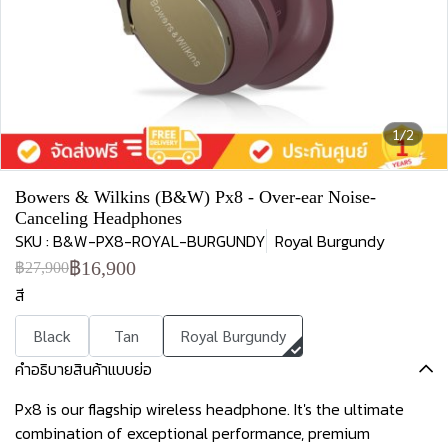
1/2
Bowers & Wilkins (B&W) Px8 - Over-ear Noise-
Canceling Headphones
SKU : B&W-PX8-ROYAL-BURGUNDY
Royal Burgundy
฿16,900
฿27,900
สี
Black
Tan
Royal Burgundy
คำอธิบายสินค้าแบบย่อ
Px8 is our flagship wireless headphone. It's the ultimate
combination of exceptional performance, premium