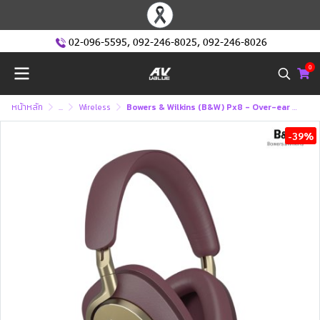
02-096-5595
,
092-246-8025
,
092-246-8026
0
หน้าหลัก
...
Wireless
Bowers & Wilkins (B&W) Px8 - Over-ear Noise-Canceling Headphones
-39%