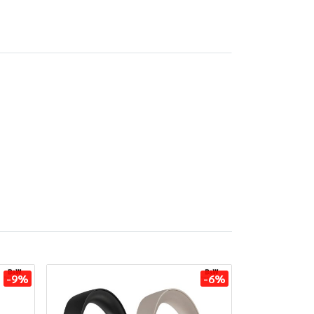
-9%
-6%