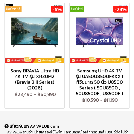
-8%
-24%
สินค้าขายดี
สินค้าใหม่
Sony BRAVIA Ultra HD
Samsung UHD 4K TV
4K TV รุ่น XR30M2
รุ่น UA50U8500FKXXT
(Bravia 3 II Series)
ทีวีขนาด 50 นิ้ว U8500
(2026)
Series ( 50U8500 ,
50U8500F , U8500F )
฿23,490
-
฿60,990
฿10,590
-
฿11,190
เกี่ยวกับเรา AV VALUE.com
AV Value ร้านจำหน่ายเครื่องใช้ไฟฟ้า และอุปกรณ์ อิเล็กทรอนิกส์แบรนด์ดัง ไม่ว่า