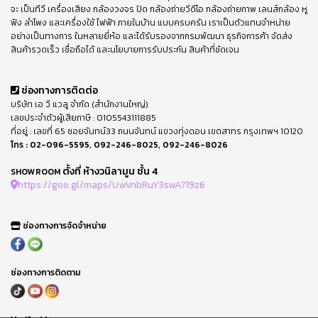
จะ เป็นทีวี เครื่องเสียง กล้องวงจร ปิด กล้องถ่ายวีดีโอ กล้องถ่ายภาพ เลนส์กล้อง หู
ฟัง ลำโพง และเครื่องใช้ ไฟฟ้า ภายในบ้าน แบบครบครัน เราเป็นตัวแทนจำหน่าย
อย่างเป็นทางการ ในหลายยี่ห้อ และได้รับรองจากกรมพัฒนา ธุรกิจการค้า จัดส่ง
สินค้ารวดเร็ว เชื่อถือได้ และนโยบายการรับประกัน สินค้าที่ชัดเจน
ช่องทางการติดต่อ
บริษัท เอ วี แวลู จำกัด (สำนักงานใหญ่)
เลขประจำตัวผู้เสียภาษี : 0105543111885
ที่อยู่ : เลขที่ 65 ซอยจันทน์33 ถนนจันทน์ แขวงทุ่งดอน เขตสาทร กรุงเทพฯ 10120
โทร :
02-096-5595
,
092-246-8025
,
092-246-8026
ตั้งที่ ห้างวนิลามูน ชั้น 4
SHOWROOM
https://goo.gl/maps/UwVnbRuY3swA719z6
ช่องทางการจัดจำหน่าย
ช่องทางการติดตาม