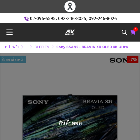
02-096-5595
,
092-246-8025
,
092-246-8026
0
หน้าหลัก
...
OLED TV
Sony 65A95L BRAVIA XR OLED 4K Ultra HD (HDR) สมาร์ททีวี 65 นิ้ว (XR-65A95L)
-7%
สั่งจองล่วงหน้า
สินค้าหมด