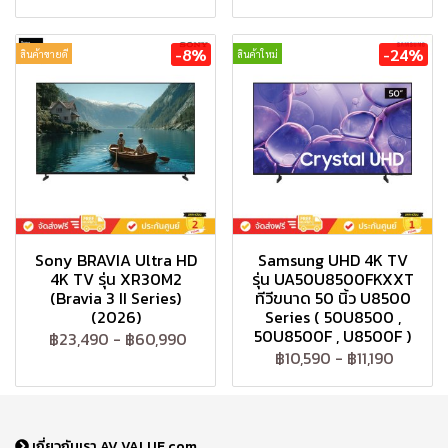
-8%
-24%
สินค้าขายดี
สินค้าใหม่
Sony BRAVIA Ultra HD
Samsung UHD 4K TV
4K TV รุ่น XR30M2
รุ่น UA50U8500FKXXT
(Bravia 3 II Series)
ทีวีขนาด 50 นิ้ว U8500
(2026)
Series ( 50U8500 ,
50U8500F , U8500F )
฿23,490
-
฿60,990
฿10,590
-
฿11,190
เกี่ยวกับเรา AV VALUE.com