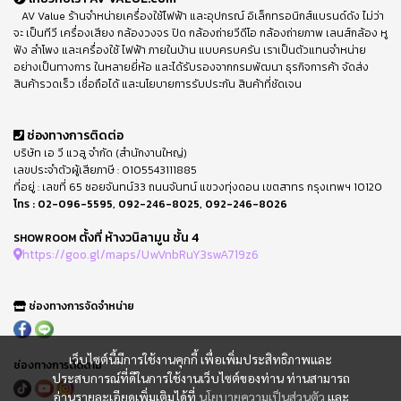
AV Value ร้านจำหน่ายเครื่องใช้ไฟฟ้า และอุปกรณ์ อิเล็กทรอนิกส์แบรนด์ดัง ไม่ว่า
จะ เป็นทีวี เครื่องเสียง กล้องวงจร ปิด กล้องถ่ายวีดีโอ กล้องถ่ายภาพ เลนส์กล้อง หู
ฟัง ลำโพง และเครื่องใช้ ไฟฟ้า ภายในบ้าน แบบครบครัน เราเป็นตัวแทนจำหน่าย
อย่างเป็นทางการ ในหลายยี่ห้อ และได้รับรองจากกรมพัฒนา ธุรกิจการค้า จัดส่ง
สินค้ารวดเร็ว เชื่อถือได้ และนโยบายการรับประกัน สินค้าที่ชัดเจน
ช่องทางการติดต่อ
บริษัท เอ วี แวลู จำกัด (สำนักงานใหญ่)
เลขประจำตัวผู้เสียภาษี : 0105543111885
ที่อยู่ : เลขที่ 65 ซอยจันทน์33 ถนนจันทน์ แขวงทุ่งดอน เขตสาทร กรุงเทพฯ 10120
โทร :
02-096-5595
,
092-246-8025
,
092-246-8026
ตั้งที่ ห้างวนิลามูน ชั้น 4
SHOWROOM
https://goo.gl/maps/UwVnbRuY3swA719z6
ช่องทางการจัดจำหน่าย
เว็บไซต์นี้มีการใช้งานคุกกี้ เพื่อเพิ่มประสิทธิภาพและ
ช่องทางการติดตาม
ประสบการณ์ที่ดีในการใช้งานเว็บไซต์ของท่าน ท่านสามารถ
อ่านรายละเอียดเพิ่มเติมได้ที่
นโยบายความเป็นส่วนตัว
และ