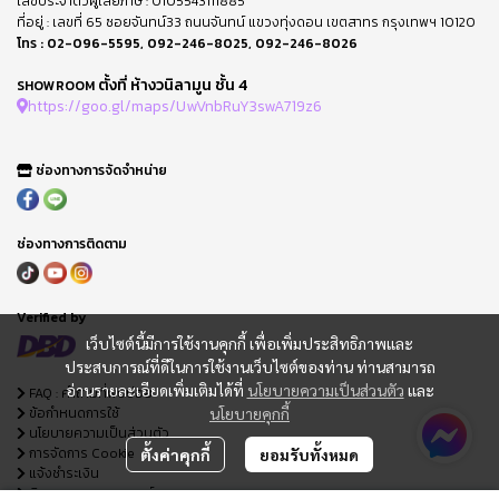
เลขประจำตัวผู้เสียภาษี : 0105543111885
ที่อยู่ : เลขที่ 65 ซอยจันทน์33 ถนนจันทน์ แขวงทุ่งดอน เขตสาทร กรุงเทพฯ 10120
โทร :
02-096-5595
,
092-246-8025
,
092-246-8026
ตั้งที่ ห้างวนิลามูน ชั้น 4
SHOWROOM
https://goo.gl/maps/UwVnbRuY3swA719z6
ช่องทางการจัดจำหน่าย
ช่องทางการติดตาม
Verified by
เว็บไซต์นี้มีการใช้งานคุกกี้ เพื่อเพิ่มประสิทธิภาพและ
ประสบการณ์ที่ดีในการใช้งานเว็บไซต์ของท่าน ท่านสามารถ
อ่านรายละเอียดเพิ่มเติมได้ที่
นโยบายความเป็นส่วนตัว
และ
FAQ : คำถามที่พบบ่อย
ข้อกำหนดการใช้
นโยบายคุกกี้
นโยบายความเป็นส่วนตัว
การจัดการ Cookie
ตั้งค่าคุกกี้
ยอมรับทั้งหมด
แจ้งชำระเงิน
ติดตามสถานะออเดอร์