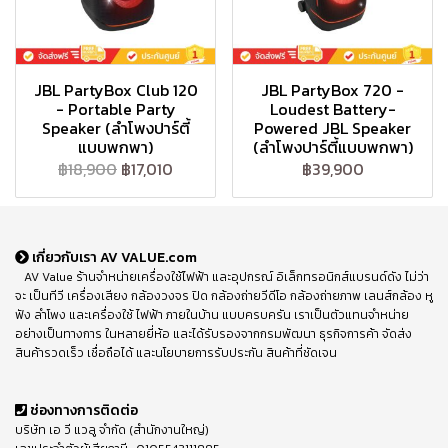
JBL PartyBox Club 120
JBL PartyBox 720 -
- Portable Party
Loudest Battery-
Speaker (ลำโพงปาร์ตี้
Powered JBL Speaker
แบบพกพา)
(ลำโพงปาร์ตี้แบบพกพา)
฿18,900
฿17,010
฿39,900
เกี่ยวกับเรา AV VALUE.com
AV Value ร้านจำหน่ายเครื่องใช้ไฟฟ้า และอุปกรณ์ อิเล็กทรอนิกส์แบรนด์ดัง ไม่ว่า
จะ เป็นทีวี เครื่องเสียง กล้องวงจร ปิด กล้องถ่ายวีดีโอ กล้องถ่ายภาพ เลนส์กล้อง หู
ฟัง ลำโพง และเครื่องใช้ ไฟฟ้า ภายในบ้าน แบบครบครัน เราเป็นตัวแทนจำหน่าย
อย่างเป็นทางการ ในหลายยี่ห้อ และได้รับรองจากกรมพัฒนา ธุรกิจการค้า จัดส่ง
สินค้ารวดเร็ว เชื่อถือได้ และนโยบายการรับประกัน สินค้าที่ชัดเจน
ช่องทางการติดต่อ
บริษัท เอ วี แวลู จำกัด (สำนักงานใหญ่)