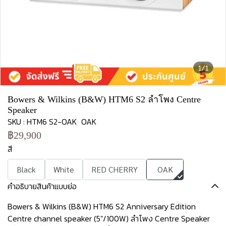
1/1
Bowers & Wilkins (B&W) HTM6 S2 ลำโพง Centre
Speaker
SKU : HTM6 S2-OAK
OAK
฿29,900
สี
Black
White
RED CHERRY
OAK
คำอธิบายสินค้าแบบย่อ
Bowers & Wilkins (B&W) HTM6 S2 Anniversary Edition
Centre channel speaker (5"/100W) ลำโพง Centre Speaker