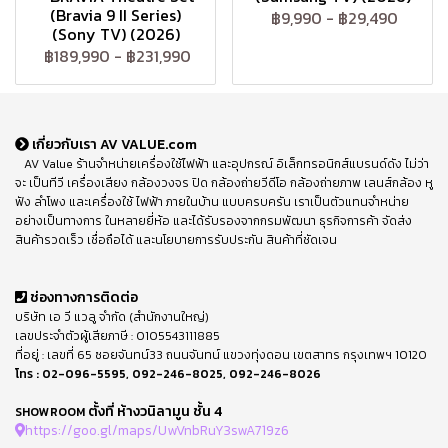
(Bravia 9 II Series)
฿9,990
-
฿29,490
(Sony TV) (2026)
฿189,990
-
฿231,990
เกี่ยวกับเรา AV VALUE.com
AV Value ร้านจำหน่ายเครื่องใช้ไฟฟ้า และอุปกรณ์ อิเล็กทรอนิกส์แบรนด์ดัง ไม่ว่า
จะ เป็นทีวี เครื่องเสียง กล้องวงจร ปิด กล้องถ่ายวีดีโอ กล้องถ่ายภาพ เลนส์กล้อง หู
ฟัง ลำโพง และเครื่องใช้ ไฟฟ้า ภายในบ้าน แบบครบครัน เราเป็นตัวแทนจำหน่าย
อย่างเป็นทางการ ในหลายยี่ห้อ และได้รับรองจากกรมพัฒนา ธุรกิจการค้า จัดส่ง
สินค้ารวดเร็ว เชื่อถือได้ และนโยบายการรับประกัน สินค้าที่ชัดเจน
ช่องทางการติดต่อ
บริษัท เอ วี แวลู จำกัด (สำนักงานใหญ่)
เลขประจำตัวผู้เสียภาษี : 0105543111885
ที่อยู่ : เลขที่ 65 ซอยจันทน์33 ถนนจันทน์ แขวงทุ่งดอน เขตสาทร กรุงเทพฯ 10120
โทร :
02-096-5595
,
092-246-8025
,
092-246-8026
ตั้งที่ ห้างวนิลามูน ชั้น 4
SHOWROOM
https://goo.gl/maps/UwVnbRuY3swA719z6