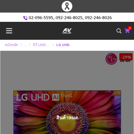
02-096-5595
,
092-246-8025
,
092-246-8026
0
หน้าหลัก
...
ทีวี UHD หรือ ทีวี 4K (Ultra High Defination )
LG UHD 4K Smart TV รุ่น 75UR8050PSB - Real 4K - AI Sound Pro - LG ThinQ AI
-29%
สินค้าหมด