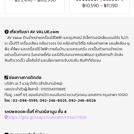
฿10,590
-
฿11,190
เกี่ยวกับเรา AV VALUE.com
AV Value ร้านจำหน่ายเครื่องใช้ไฟฟ้า และอุปกรณ์ อิเล็กทรอนิกส์แบรนด์ดัง ไม่ว่า
จะ เป็นทีวี เครื่องเสียง กล้องวงจร ปิด กล้องถ่ายวีดีโอ กล้องถ่ายภาพ เลนส์กล้อง หู
ฟัง ลำโพง และเครื่องใช้ ไฟฟ้า ภายในบ้าน แบบครบครัน เราเป็นตัวแทนจำหน่าย
อย่างเป็นทางการ ในหลายยี่ห้อ และได้รับรองจากกรมพัฒนา ธุรกิจการค้า จัดส่ง
สินค้ารวดเร็ว เชื่อถือได้ และนโยบายการรับประกัน สินค้าที่ชัดเจน
ช่องทางการติดต่อ
บริษัท เอ วี แวลู จำกัด (สำนักงานใหญ่)
เลขประจำตัวผู้เสียภาษี : 0105543111885
ที่อยู่ : เลขที่ 65 ซอยจันทน์33 ถนนจันทน์ แขวงทุ่งดอน เขตสาทร กรุงเทพฯ 10120
โทร :
02-096-5595
,
092-246-8025
,
092-246-8026
ตั้งที่ ห้างวนิลามูน ชั้น 4
SHOWROOM
https://goo.gl/maps/UwVnbRuY3swA719z6