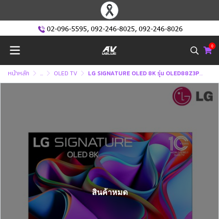
02-096-5595
,
092-246-8025
,
092-246-8026
0
หน้าหลัก
...
OLED TV
LG SIGNATURE OLED 8K รุ่น OLED88Z3PSA - Self Lighting - Real 8K
สินค้าหมด