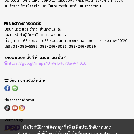
อย่างเป็นทางการ ในหลายยี่ห้อ และได้รับรองจากกรมพัฒนา ธุรกิจการค้า จัดส่ง
สินค้ารวดเร็ว เชื่อถือได้ และนโยบายการรับประกัน สินค้าที่ชัดเจน
ช่องทางการติดต่อ
บริษัท เอ วี แวลู จำกัด (สำนักงานใหญ่)
เลขประจำตัวผู้เสียภาษี : 0105543111885
ที่อยู่ : เลขที่ 65 ซอยจันทน์33 ถนนจันทน์ แขวงทุ่งดอน เขตสาทร กรุงเทพฯ 10120
โทร :
02-096-5595
,
092-246-8025
,
092-246-8026
ตั้งที่ ห้างวนิลามูน ชั้น 4
SHOWROOM
https://goo.gl/maps/UwVnbRuY3swA719z6
ช่องทางการจัดจำหน่าย
ช่องทางการติดตาม
Verified by
เว็บไซต์นี้มีการใช้งานคุกกี้ เพื่อเพิ่มประสิทธิภาพและ
ประสบการณ์ที่ดีในการใช้งานเว็บไซต์ของท่าน ท่านสามารถ