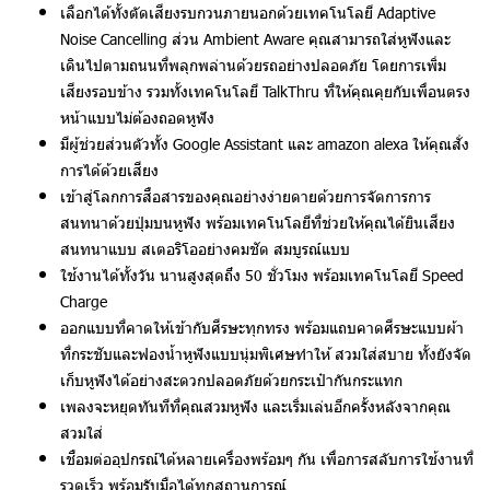
เลือกได้ทั้งตัดเสียงรบกวนภายนอกด้วยเทคโนโลยี Adaptive
Noise Cancelling ส่วน Ambient Aware คุณสามารถใส่หูฟังและ
เดินไปตามถนนที่พลุกพล่านด้วยรถอย่างปลอดภัย โดยการเพิ่ม
เสียงรอบข้าง รวมทั้งเทคโนโลยี TalkThru ที่ให้คุณคุยกับเพื่อนตรง
หน้าแบบไม่ต้องถอดหูฟัง
มีผู้ช่วยส่วนตัวทั้ง Google Assistant และ amazon alexa ให้คุณสั่ง
การได้ด้วยเสียง
เข้าสู่โลกการสื่อสารของคุณอย่างง่ายดายด้วยการจัดการการ
สนทนาด้วยปุ่มบนหูฟัง พร้อมเทคโนโลยีที่ช่วยให้คุณได้ยินเสียง
สนทนาแบบ สเตอริโออย่างคมชัด สมบูรณ์แบบ
ใช้งานได้ทั้งวัน นานสูงสุดถึง 50 ชั่วโมง พร้อมเทคโนโลยี Speed
Charge
ออกแบบที่คาดให้เข้ากับศีรษะทุกทรง พร้อมแถบคาดศีรษะแบบผ้า
ที่กระชับและฟองน้ำหูฟังแบบนุ่มพิเศษทำให้ สวมใส่สบาย ทั้งยังจัด
เก็บหูฟังได้อย่างสะดวกปลอดภัยด้วยกระเป๋ากันกระแทก
เพลงจะหยุดทันทีที่คุณสวมหูฟัง และเริ่มเล่นอีกครั้งหลังจากคุณ
สวมใส่
เชื่อมต่ออุปกรณ์ได้หลายเครื่องพร้อมๆ กัน เพื่อการสลับการใช้งานที่
รวดเร็ว พร้อมรับมือได้ทุกสถานการณ์