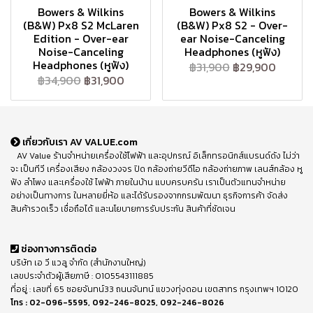
Bowers & Wilkins
Bowers & Wilkins
(B&W) Px8 S2 McLaren
(B&W) Px8 S2 - Over-
Edition - Over-ear
ear Noise-Canceling
Noise-Canceling
Headphones (หูฟัง)
Headphones (หูฟัง)
฿31,900
฿29,900
฿34,900
฿31,900
เกี่ยวกับเรา AV VALUE.com
AV Value ร้านจำหน่ายเครื่องใช้ไฟฟ้า และอุปกรณ์ อิเล็กทรอนิกส์แบรนด์ดัง ไม่ว่า
จะ เป็นทีวี เครื่องเสียง กล้องวงจร ปิด กล้องถ่ายวีดีโอ กล้องถ่ายภาพ เลนส์กล้อง หู
ฟัง ลำโพง และเครื่องใช้ ไฟฟ้า ภายในบ้าน แบบครบครัน เราเป็นตัวแทนจำหน่าย
อย่างเป็นทางการ ในหลายยี่ห้อ และได้รับรองจากกรมพัฒนา ธุรกิจการค้า จัดส่ง
สินค้ารวดเร็ว เชื่อถือได้ และนโยบายการรับประกัน สินค้าที่ชัดเจน
ช่องทางการติดต่อ
บริษัท เอ วี แวลู จำกัด (สำนักงานใหญ่)
เลขประจำตัวผู้เสียภาษี : 0105543111885
ที่อยู่ : เลขที่ 65 ซอยจันทน์33 ถนนจันทน์ แขวงทุ่งดอน เขตสาทร กรุงเทพฯ 10120
โทร :
02-096-5595
,
092-246-8025
,
092-246-8026