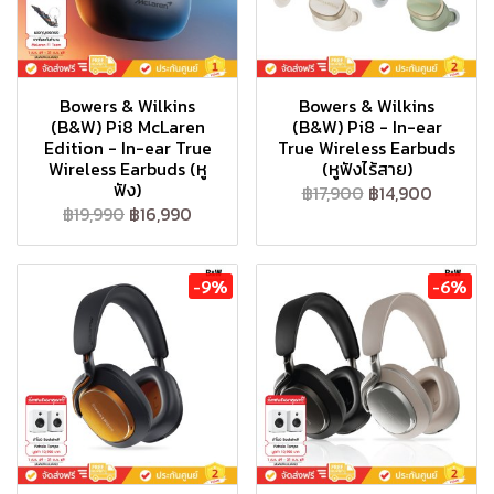
Bowers & Wilkins
Bowers & Wilkins
(B&W) Pi8 McLaren
(B&W) Pi8 - In-ear
Edition - In-ear True
True Wireless Earbuds
Wireless Earbuds (หู
(หูฟังไร้สาย)
ฟัง)
฿17,900
฿14,900
฿19,990
฿16,990
-9%
-6%