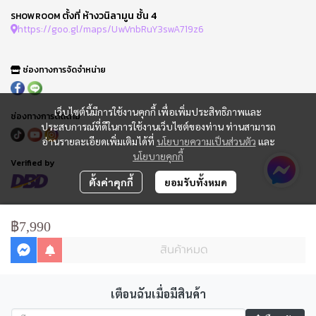
ตั้งที่ ห้างวนิลามูน ชั้น 4
SHOWROOM
https://goo.gl/maps/UwVnbRuY3swA719z6
ช่องทางการจัดจำหน่าย
เว็บไซต์นี้มีการใช้งานคุกกี้ เพื่อเพิ่มประสิทธิภาพและ
ช่องทางการติดตาม
ประสบการณ์ที่ดีในการใช้งานเว็บไซต์ของท่าน ท่านสามารถ
อ่านรายละเอียดเพิ่มเติมได้ที่
นโยบายความเป็นส่วนตัว
และ
นโยบายคุกกี้
Verified by
ตั้งค่าคุกกี้
ยอมรับทั้งหมด
FAQ : คำถามที่พบบ่อย
ข้อกำหนดการใช้
฿7,990
นโยบายความเป็นส่วนตัว
สินค้าหมด
การจัดการ Cookie
แจ้งชำระเงิน
ติดตามสถานะออเดอร์
ใบเสนอราคา
เตือนฉันเมื่อมีสินค้า