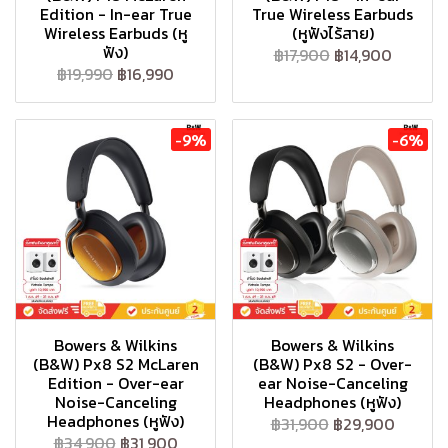
Edition - In-ear True
True Wireless Earbuds
Wireless Earbuds (หู
(หูฟังไร้สาย)
ฟัง)
฿17,900
฿14,900
฿19,990
฿16,990
-9%
-6%
Bowers & Wilkins
Bowers & Wilkins
(B&W) Px8 S2 McLaren
(B&W) Px8 S2 - Over-
Edition - Over-ear
ear Noise-Canceling
Noise-Canceling
Headphones (หูฟัง)
Headphones (หูฟัง)
฿31,900
฿29,900
฿34,900
฿31,900