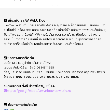
เกี่ยวกับเรา AV VALUE.com
AV Value ร้านจำหน่ายเครื่องใช้ไฟฟ้า และอุปกรณ์ อิเล็กทรอนิกส์แบรนด์ดัง ไม่ว่า
จะ เป็นทีวี เครื่องเสียง กล้องวงจร ปิด กล้องถ่ายวีดีโอ กล้องถ่ายภาพ เลนส์กล้อง หู
ฟัง ลำโพง และเครื่องใช้ ไฟฟ้า ภายในบ้าน แบบครบครัน เราเป็นตัวแทนจำหน่าย
อย่างเป็นทางการ ในหลายยี่ห้อ และได้รับรองจากกรมพัฒนา ธุรกิจการค้า จัดส่ง
สินค้ารวดเร็ว เชื่อถือได้ และนโยบายการรับประกัน สินค้าที่ชัดเจน
ช่องทางการติดต่อ
บริษัท เอ วี แวลู จำกัด (สำนักงานใหญ่)
เลขประจำตัวผู้เสียภาษี : 0105543111885
ที่อยู่ : เลขที่ 65 ซอยจันทน์33 ถนนจันทน์ แขวงทุ่งดอน เขตสาทร กรุงเทพฯ 10120
โทร :
02-096-5595
,
092-246-8025
,
092-246-8026
ตั้งที่ ห้างวนิลามูน ชั้น 4
SHOWROOM
https://goo.gl/maps/UwVnbRuY3swA719z6
ช่องทางการจัดจำหน่าย