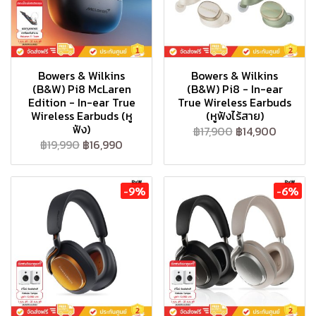
Bowers & Wilkins
Bowers & Wilkins
(B&W) Pi8 McLaren
(B&W) Pi8 - In-ear
Edition - In-ear True
True Wireless Earbuds
Wireless Earbuds (หู
(หูฟังไร้สาย)
ฟัง)
฿17,900
฿14,900
฿19,990
฿16,990
-9%
-6%