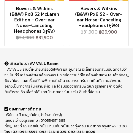
Bowers & Wilkins
Bowers & Wilkins
(B&W) Px8 S2 McLaren
(B&W) Px8 S2 - Over-
Edition - Over-ear
ear Noise-Canceling
Noise-Canceling
Headphones (หูฟัง)
Headphones (หูฟัง)
฿31,900
฿29,900
฿34,900
฿31,900
เกี่ยวกับเรา AV VALUE.com
AV Value ร้านจำหน่ายเครื่องใช้ไฟฟ้า และอุปกรณ์ อิเล็กทรอนิกส์แบรนด์ดัง ไม่ว่า
จะ เป็นทีวี เครื่องเสียง กล้องวงจร ปิด กล้องถ่ายวีดีโอ กล้องถ่ายภาพ เลนส์กล้อง หู
ฟัง ลำโพง และเครื่องใช้ ไฟฟ้า ภายในบ้าน แบบครบครัน เราเป็นตัวแทนจำหน่าย
อย่างเป็นทางการ ในหลายยี่ห้อ และได้รับรองจากกรมพัฒนา ธุรกิจการค้า จัดส่ง
สินค้ารวดเร็ว เชื่อถือได้ และนโยบายการรับประกัน สินค้าที่ชัดเจน
ช่องทางการติดต่อ
บริษัท เอ วี แวลู จำกัด (สำนักงานใหญ่)
เลขประจำตัวผู้เสียภาษี : 0105543111885
ที่อยู่ : เลขที่ 65 ซอยจันทน์33 ถนนจันทน์ แขวงทุ่งดอน เขตสาทร กรุงเทพฯ 10120
โทร :
02-096-5595
,
092-246-8025
,
092-246-8026