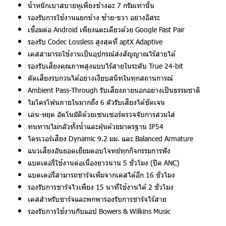
น้ำหนักเบาสบายหูเพียงข้างละ 7 กรัมเท่านั้น
รองรับการใช้งานแยกข้าง ซ้าย-ขวา อย่างอิสระ
เชื่อมต่อ Android เพียงแตะเดียวด้วย Google Fast Pair
รองรับ Codec Lossless สูงสุดที่ aptX Adaptive
เคสสามารถใช้งานเป็นอุปกรณ์ส่งสัญญาณไร้สายได้
รองรับเสียงคุณภาพสูงแบบไร้สายในระดับ True 24-bit
ตัดเสียงรบกวนได้อย่างเงียบสนิทในทุกสถานการณ์
Ambient Pass-Through รับเสียงภายนอกอย่างเป็นธรรมชาติ
ไมโครโฟนภายในมากถึง 6 ตัวรับเสียงได้ชัดเจน
เล่น-หยุด อัตโนมัติด้วยเซนเซอร์ตรวจจับการสวมใส่
ทนทานไม่กลัวทั้งน้ำและฝุ่นด้วยมาตรฐาน IP54
ไดรเวอร์เสียง Dynamic 9.2 มม. และ Balanced Armature
แนวเสียงอันยอดเยี่ยมตอบโจทย์ทุกกิจกรรมการฟัง
แบตเตอรี่ใช้งานต่อเนื่องยาวนาน 5 ชั่วโมง (ปิด ANC)
แบตเตอรี่สามารถชาร์จเพิ่มจากเคสได้อีก 16 ชั่วโมง
รองรับการชาร์จไวเพียง 15 นาทีใช้งานได้ 2 ชั่วโมง
เคสสำหรับชาร์จและพกพารองรับการชาร์จไร้สาย
รองรับการใช้งานกับแอป Bowers & Wilkins Music