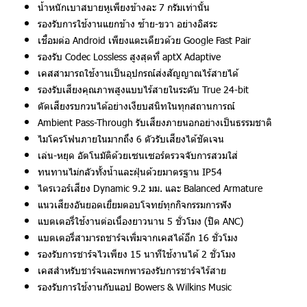
น้ำหนักเบาสบายหูเพียงข้างละ 7 กรัมเท่านั้น
รองรับการใช้งานแยกข้าง ซ้าย-ขวา อย่างอิสระ
เชื่อมต่อ Android เพียงแตะเดียวด้วย Google Fast Pair
รองรับ Codec Lossless สูงสุดที่ aptX Adaptive
เคสสามารถใช้งานเป็นอุปกรณ์ส่งสัญญาณไร้สายได้
รองรับเสียงคุณภาพสูงแบบไร้สายในระดับ True 24-bit
ตัดเสียงรบกวนได้อย่างเงียบสนิทในทุกสถานการณ์
Ambient Pass-Through รับเสียงภายนอกอย่างเป็นธรรมชาติ
ไมโครโฟนภายในมากถึง 6 ตัวรับเสียงได้ชัดเจน
เล่น-หยุด อัตโนมัติด้วยเซนเซอร์ตรวจจับการสวมใส่
ทนทานไม่กลัวทั้งน้ำและฝุ่นด้วยมาตรฐาน IP54
ไดรเวอร์เสียง Dynamic 9.2 มม. และ Balanced Armature
แนวเสียงอันยอดเยี่ยมตอบโจทย์ทุกกิจกรรมการฟัง
แบตเตอรี่ใช้งานต่อเนื่องยาวนาน 5 ชั่วโมง (ปิด ANC)
แบตเตอรี่สามารถชาร์จเพิ่มจากเคสได้อีก 16 ชั่วโมง
รองรับการชาร์จไวเพียง 15 นาทีใช้งานได้ 2 ชั่วโมง
เคสสำหรับชาร์จและพกพารองรับการชาร์จไร้สาย
รองรับการใช้งานกับแอป Bowers & Wilkins Music