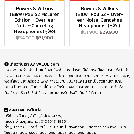
Bowers & Wilkins
Bowers & Wilkins
(B&W) Px8 S2 McLaren
(B&W) Px8 S2 - Over-
Edition - Over-ear
ear Noise-Canceling
Noise-Canceling
Headphones (หูฟัง)
Headphones (หูฟัง)
฿31,900
฿29,900
฿34,900
฿31,900
เกี่ยวกับเรา AV VALUE.com
AV Value ร้านจำหน่ายเครื่องใช้ไฟฟ้า และอุปกรณ์ อิเล็กทรอนิกส์แบรนด์ดัง ไม่ว่า
จะ เป็นทีวี เครื่องเสียง กล้องวงจร ปิด กล้องถ่ายวีดีโอ กล้องถ่ายภาพ เลนส์กล้อง หู
ฟัง ลำโพง และเครื่องใช้ ไฟฟ้า ภายในบ้าน แบบครบครัน เราเป็นตัวแทนจำหน่าย
อย่างเป็นทางการ ในหลายยี่ห้อ และได้รับรองจากกรมพัฒนา ธุรกิจการค้า จัดส่ง
สินค้ารวดเร็ว เชื่อถือได้ และนโยบายการรับประกัน สินค้าที่ชัดเจน
ช่องทางการติดต่อ
บริษัท เอ วี แวลู จำกัด (สำนักงานใหญ่)
เลขประจำตัวผู้เสียภาษี : 0105543111885
ที่อยู่ : เลขที่ 65 ซอยจันทน์33 ถนนจันทน์ แขวงทุ่งดอน เขตสาทร กรุงเทพฯ 10120
โทร :
02-096-5595
,
092-246-8025
,
092-246-8026