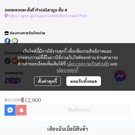
ตั้งที่ ห้างวนิลามูน ชั้น 4
SHOWROOM
https://goo.gl/maps/UwVnbRuY3swA719z6
ช่องทางการจัดจำหน่าย
เว็บไซต์นี้มีการใช้งานคุกกี้ เพื่อเพิ่มประสิทธิภาพและ
ช่องทางการติดตาม
ประสบการณ์ที่ดีในการใช้งานเว็บไซต์ของท่าน ท่านสามารถ
อ่านรายละเอียดเพิ่มเติมได้ที่
นโยบายความเป็นส่วนตัว
และ
นโยบายคุกกี้
Verified by
ตั้งค่าคุกกี้
ยอมรับทั้งหมด
FAQ : คำถามที่พบบ่อย
ข้อกำหนดการใช้
฿12,900
฿19,900
นโยบายความเป็นส่วนตัว
สินค้าหมด
การจัดการ Cookie
แจ้งชำระเงิน
ติดตามสถานะออเดอร์
ใบเสนอราคา
เตือนฉันเมื่อมีสินค้า