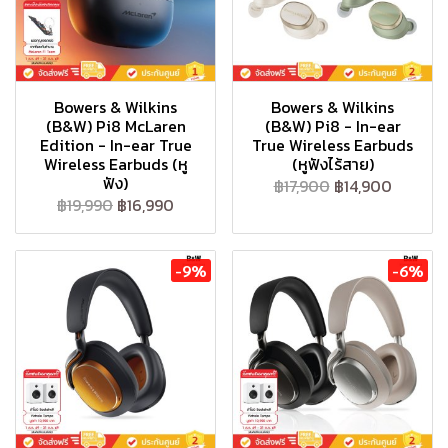
Bowers & Wilkins
Bowers & Wilkins
(B&W) Pi8 McLaren
(B&W) Pi8 - In-ear
Edition - In-ear True
True Wireless Earbuds
Wireless Earbuds (หู
(หูฟังไร้สาย)
ฟัง)
฿17,900
฿14,900
฿19,990
฿16,990
-9%
-6%