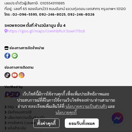
เลขประจำตัวผู้เสียภาษี : 0105543111885
ที่อยู่ : เลขที่ 65 ซอยจันทน์33 ถนนจันทน์ แขวงทุ่งดอน เขตสาทร กรุงเทพฯ 10120
โทร :
02-096-5595
,
092-246-8025
,
092-246-8026
ตั้งที่ ห้างวนิลามูน ชั้น 4
SHOWROOM
https://goo.gl/maps/UwVnbRuY3swA719z6
ช่องทางการจัดจำหน่าย
ช่องทางการติดตาม
Verified by
เว็บไซต์นี้มีการใช้งานคุกกี้ เพื่อเพิ่มประสิทธิภาพและ
ประสบการณ์ที่ดีในการใช้งานเว็บไซต์ของท่าน ท่านสามารถ
อ่านรายละเอียดเพิ่มเติมได้ที่
นโยบายความเป็นส่วนตัว
และ
FAQ : คำถามที่พบบ่อย
ข้อกำหนดการใช้
นโยบายคุกกี้
นโยบายความเป็นส่วนตัว
การจัดการ Cookie
ตั้งค่าคุกกี้
ยอมรับทั้งหมด
แจ้งชำระเงิน