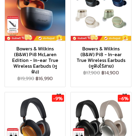
Bowers & Wilkins
Bowers & Wilkins
(B&W) Pi8 McLaren
(B&W) Pi8 - In-ear
Edition - In-ear True
True Wireless Earbuds
Wireless Earbuds (หู
(หูฟังไร้สาย)
ฟัง)
฿17,900
฿14,900
฿19,990
฿16,990
-9%
-6%