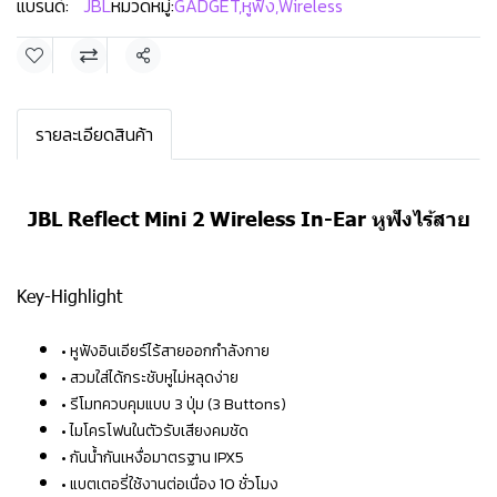
แบรนด์:
JBL
หมวดหมู่:
GADGET
,
หูฟัง
,
Wireless
แชร์
รายละเอียดสินค้า
JBL Reflect Mini 2 Wireless In-Ear หูฟังไร้สาย
Key-Highlight
• หูฟังอินเอียร์ไร้สายออกกำลังกาย
• สวมใส่ได้กระชับหูไม่หลุดง่าย
• รีโมทควบคุมแบบ 3 ปุ่ม (3 Buttons)
• ไมโครโฟนในตัวรับเสียงคมชัด
• กันน้ำกันเหงื่อมาตรฐาน IPX5
• แบตเตอรี่ใช้งานต่อเนื่อง 10 ชั่วโมง