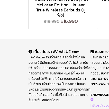
McLaren Edition - In-ear
True Wireless Earbuds (หู
ฟัง)
฿16,990
฿19,990
เกี่ยวกับเรา AV VALUE.com
ช่องทาง
AV Value ร้านจำหน่ายเครื่องใช้ไฟฟ้า และ
บริษัท เอ วี แ
อุปกรณ์ อิเล็กทรอนิกส์แบรนด์ดัง ไม่ว่าจะ เป็น
เลขประจำตัวผ
ทีวี เครื่องเสียง กล้องวงจร ปิด กล้องถ่ายวีดีโอ
ที่อยู่ : เลขท
กล้องถ่ายภาพ เลนส์กล้อง หูฟัง ลำโพง และ
ทุ่งดอน เขตส
เครื่องใช้ ไฟฟ้า ภายในบ้าน แบบครบครัน เรา
โทร :
02-09
เป็นตัวแทนจำหน่ายอย่างเป็นทางการ ในหลาย
092-246-
ยี่ห้อ และได้รับรองจากกรมพัฒนา ธุรกิจการค้า
จัดส่งสินค้ารวดเร็ว เชื่อถือได้ และนโยบายการ
SHOWROO
รับประกัน สินค้าที่ชัดเจน
https://g