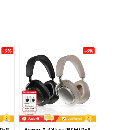
-9%
-6%
 Px8
Bowers & Wilkins (B&W) Px8