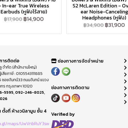
- In-ear True Wireless
S2 McLaren Edition - O
Earbuds (หูฟังไร้สาย)
ear Noise-Canceling
Headphones (หูฟัง)
฿14,900
฿17,900
฿31,900
฿34,900
การติดต่อ
ช่องทางการจัดจำหน่าย
วลู จำกัด (สำนักงานใหญ่)
ู้เสียภาษี : 0105543111885
ี่ 65 ซอยจันทน์33 ถนนจันทน์ แขวง
าทร กรุงเทพฯ 10120
ช่องทางการติดตาม
6-5595
,
092-246-8025
,
8026
ตั้งที่ ห้างวนิลามูน ชั้น 4
M
Verified by
oo.gl/maps/UwVnbRuY3sw