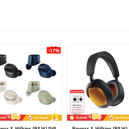
-17%
ers & Wilkins (B&W) Pi8
Bowers & Wilkins (B&W)