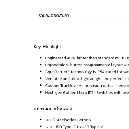
รายละเอียดสินค้า
Key-Highlight
Engineered 40% lighter than standard multi-ge
Ergonomic 9-button programmable layout with 
AquaBarrier™ technology is IP54-rated for wat
Versatile and ultra-lightweight, the perfect 
Custom TrueMove Air precision optical sensor w
Next-gen Golden Micro IP54 Switches with over
อุปกรณ์ภายในกล่อง
-เมาส์ Steelseries Aerox 5
-สาย USB Type-C to USB Type-A