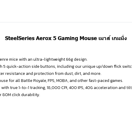
SteelSeries Aerox 5 Gaming Mouse เมาส์ เกมมิ่ง
nre mice with an ultra-lightweight 66g design.
5 quick-action side buttons, including our unique up/down flick switc
er resistance and protection from dust, dirt, and more.
mouse for all Battle Royale, FPS, MOBA, and other fast-paced games.
ith true 1-to-1 tracking, 18,000 CPI, 400 IPS, 40G acceleration and tilt
 80M click durability.