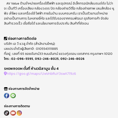
AV Value ร้านจำหน่ายเครื่องใช้ไฟฟ้า และอุปกรณ์ อิเล็กทรอนิกส์แบรนด์ดัง ไม่ว่า
จะ เป็นทีวี เครื่องเสียง กล้องวงจร ปิด กล้องถ่ายวีดีโอ กล้องถ่ายภาพ เลนส์กล้อง หู
ฟัง ลำโพง และเครื่องใช้ ไฟฟ้า ภายในบ้าน แบบครบครัน เราเป็นตัวแทนจำหน่าย
อย่างเป็นทางการ ในหลายยี่ห้อ และได้รับรองจากกรมพัฒนา ธุรกิจการค้า จัดส่ง
สินค้ารวดเร็ว เชื่อถือได้ และนโยบายการรับประกัน สินค้าที่ชัดเจน
ช่องทางการติดต่อ
บริษัท เอ วี แวลู จำกัด (สำนักงานใหญ่)
เลขประจำตัวผู้เสียภาษี : 0105543111885
ที่อยู่ : เลขที่ 65 ซอยจันทน์33 ถนนจันทน์ แขวงทุ่งดอน เขตสาทร กรุงเทพฯ 10120
โทร :
02-096-5595
,
092-246-8025
,
092-246-8026
ตั้งที่ ห้างวนิลามูน ชั้น 4
SHOWROOM
https://goo.gl/maps/UwVnbRuY3swA719z6
ช่องทางการจัดจำหน่าย
ช่องทางการติดตาม