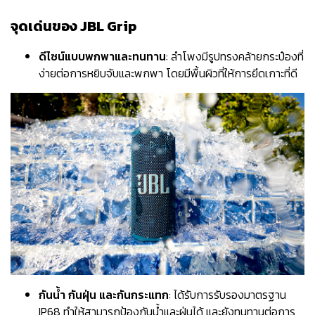
จุดเด่นของ JBL Grip
ดีไซน์แบบพกพาและทนทาน
: ลำโพงมีรูปทรงคล้ายกระป๋องที่
ง่ายต่อการหยิบจับและพกพา โดยมีพื้นผิวที่ให้การยึดเกาะที่ดี
กันน้ำ กันฝุ่น และกันกระแทก
: ได้รับการรับรองมาตรฐาน
IP68 ทำให้สามารถป้องกันน้ำและฝุ่นได้ และยังทนทานต่อการ