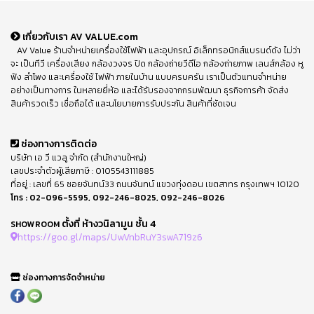
เกี่ยวกับเรา AV VALUE.com
AV Value ร้านจำหน่ายเครื่องใช้ไฟฟ้า และอุปกรณ์ อิเล็กทรอนิกส์แบรนด์ดัง ไม่ว่า
จะ เป็นทีวี เครื่องเสียง กล้องวงจร ปิด กล้องถ่ายวีดีโอ กล้องถ่ายภาพ เลนส์กล้อง หู
ฟัง ลำโพง และเครื่องใช้ ไฟฟ้า ภายในบ้าน แบบครบครัน เราเป็นตัวแทนจำหน่าย
อย่างเป็นทางการ ในหลายยี่ห้อ และได้รับรองจากกรมพัฒนา ธุรกิจการค้า จัดส่ง
สินค้ารวดเร็ว เชื่อถือได้ และนโยบายการรับประกัน สินค้าที่ชัดเจน
ช่องทางการติดต่อ
บริษัท เอ วี แวลู จำกัด (สำนักงานใหญ่)
เลขประจำตัวผู้เสียภาษี : 0105543111885
ที่อยู่ : เลขที่ 65 ซอยจันทน์33 ถนนจันทน์ แขวงทุ่งดอน เขตสาทร กรุงเทพฯ 10120
โทร :
02-096-5595
,
092-246-8025
,
092-246-8026
ตั้งที่ ห้างวนิลามูน ชั้น 4
SHOWROOM
https://goo.gl/maps/UwVnbRuY3swA719z6
ช่องทางการจัดจำหน่าย