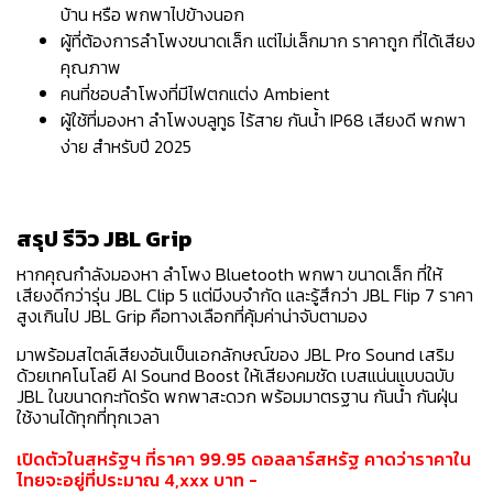
บ้าน หรือ พกพาไปข้างนอก
ผู้ที่ต้องการลำโพงขนาดเล็ก แต่ไม่เล็กมาก ราคาถูก ที่ได้เสียง
คุณภาพ
คนที่ชอบลำโพงที่มีไฟตกแต่ง Ambient
ผู้ใช้ที่มองหา ลำโพงบลูทูธ ไร้สาย กันน้ำ IP68 เสียงดี พกพา
ง่าย สำหรับปี 2025
สรุป รีวิว JBL Grip
หากคุณกำลังมองหา ลำโพง Bluetooth พกพา ขนาดเล็ก ที่ให้
เสียงดีกว่ารุ่น JBL Clip 5 แต่มีงบจำกัด และรู้สึกว่า JBL Flip 7 ราคา
สูงเกินไป JBL Grip คือทางเลือกที่คุ้มค่าน่าจับตามอง
มาพร้อมสไตล์เสียงอันเป็นเอกลักษณ์ของ JBL Pro Sound เสริม
ด้วยเทคโนโลยี AI Sound Boost ให้เสียงคมชัด เบสแน่นแบบฉบับ
JBL ในขนาดกะทัดรัด พกพาสะดวก พร้อมมาตรฐาน กันน้ำ กันฝุ่น
ใช้งานได้ทุกที่ทุกเวลา
เปิดตัวในสหรัฐฯ ที่ราคา 99.95 ดอลลาร์สหรัฐ คาดว่าราคาใน
ไทยจะอยู่ที่ประมาณ 4,xxx บาท -