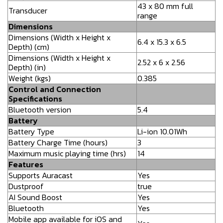
43 x 80 mm full
Transducer
range
Dimensions
Dimensions (Width x Height x
6.4 x 15.3 x 6.5
Depth) (cm)
Dimensions (Width x Height x
2.52 x 6 x 2.56
Depth) (in)
Weight (kgs)
0.385
Control and Connection
Specifications
Bluetooth version
5.4
Battery
Battery Type
Li-ion 10.01Wh
Battery Charge Time (hours)
3
Maximum music playing time (hrs)
14
Features
Supports Auracast
Yes
Dustproof
true
AI Sound Boost
Yes
Bluetooth
Yes
Mobile app available for iOS and