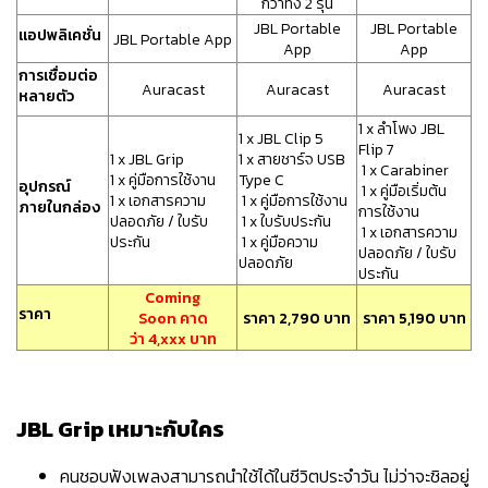
กว่าทั้ง 2 รุ่น
JBL Portable
JBL Portable
แอปพลิเคชั่น
JBL Portable App
App
App
การเชื่อมต่อ
Auracast
Auracast
Auracast
หลายตัว
1 x ลำโพง JBL
1 x JBL Clip 5
Flip 7
1 x JBL Grip
1 x สายชาร์จ USB
1 x Carabiner
1 x คู่มือการใช้งาน
Type C
อุปกรณ์
1 x คู่มือเริ่มต้น
1 x เอกสารความ
1 x คู่มือการใช้งาน
ภายในกล่อง
การใช้งาน
ปลอดภัย / ใบรับ
1 x ใบรับประกัน
1 x เอกสารความ
ประกัน
1 x คู่มือความ
ปลอดภัย / ใบรับ
ปลอดภัย
ประกัน
Coming
ราคา
Soon คาด
ราคา 2,790 บาท
ราคา 5,190 บาท
ว่า 4,xxx บาท
JBL Grip เหมาะกับใคร
คนชอบฟังเพลงสามารถนำใช้ได้ในชีวิตประจำวัน ไม่ว่าจะชิลอยู่