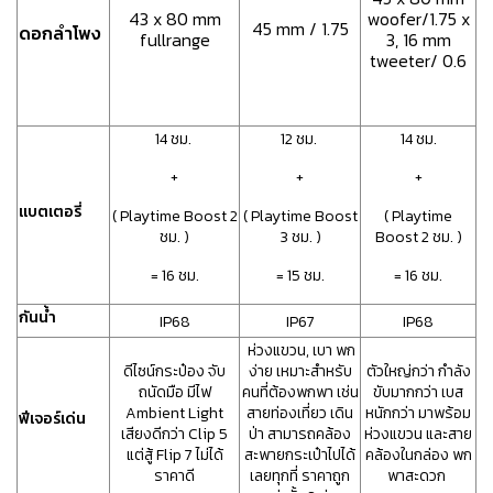
43 x 80 mm
woofer/1.75 x
45 mm / 1.75
ดอกลำโพง
fullrange
3, 16 mm
tweeter/ 0.6
14 ชม.
12 ชม.
14 ชม.
+
+
+
แบตเตอรี่
( Playtime Boost 2
( Playtime Boost
( Playtime
ชม. )
3 ชม. )
Boost 2 ชม. )
= 16 ชม.
= 15 ชม.
= 16 ชม.
กันน้ำ
IP68
IP67
IP68
ห่วงแขวน, เบา พก
ดีไซน์กระป๋อง จับ
ง่าย เหมาะสำหรับ
ตัวใหญ่กว่า กำลัง
ถนัดมือ มีไฟ
คนที่ต้องพกพา เช่น
ขับมากกว่า เบส
Ambient Light
สายท่องเที่ยว เดิน
หนักกว่า มาพร้อม
ฟีเจอร์เด่น
เสียงดีกว่า Clip 5
ป่า สามารถคล้อง
ห่วงแขวน และสาย
แต่สู้ Flip 7 ไม่ได้
สะพายกระเป๋าไปได้
คล้องในกล่อง พก
ราคาดี
เลยทุกที่ ราคาถูก
พาสะดวก