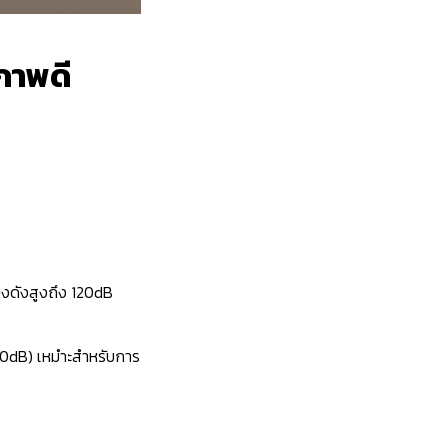
ภาพดี
ยงดังสูงถึง 120dB
 20dB)
เหมำะสำหรับการ