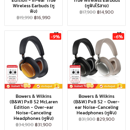
Edition - In-ear True
True Wireless Earbuds
Wireless Earbuds (หู
(หูฟังไร้สาย)
ฟัง)
฿17,900
฿14,900
฿19,990
฿16,990
-9%
-6%
Bowers & Wilkins
Bowers & Wilkins
(B&W) Px8 S2 McLaren
(B&W) Px8 S2 - Over-
Edition - Over-ear
ear Noise-Canceling
Noise-Canceling
Headphones (หูฟัง)
Headphones (หูฟัง)
฿31,900
฿29,900
฿34,900
฿31,900