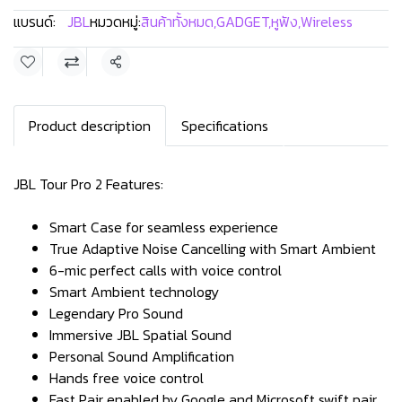
แบรนด์:
JBL
หมวดหมู่:
สินค้าทั้งหมด
,
GADGET
,
หูฟัง
,
Wireless
แชร์
Product description
Specifications
JBL Tour Pro 2 Features:
Smart Case for seamless experience
True Adaptive Noise Cancelling with Smart Ambient
6-mic perfect calls with voice control
Smart Ambient technology
Legendary Pro Sound
Immersive JBL Spatial Sound
Personal Sound Amplification
Hands free voice control
Fast Pair enabled by Google and Microsoft swift pair