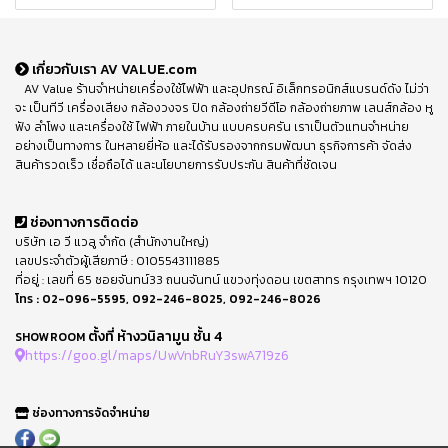
เกี่ยวกับเรา AV VALUE.com
AV Value ร้านจำหน่ายเครื่องใช้ไฟฟ้า และอุปกรณ์ อิเล็กทรอนิกส์แบรนด์ดัง ไม่ว่า
จะ เป็นทีวี เครื่องเสียง กล้องวงจร ปิด กล้องถ่ายวีดีโอ กล้องถ่ายภาพ เลนส์กล้อง หู
ฟัง ลำโพง และเครื่องใช้ ไฟฟ้า ภายในบ้าน แบบครบครัน เราเป็นตัวแทนจำหน่าย
อย่างเป็นทางการ ในหลายยี่ห้อ และได้รับรองจากกรมพัฒนา ธุรกิจการค้า จัดส่ง
สินค้ารวดเร็ว เชื่อถือได้ และนโยบายการรับประกัน สินค้าที่ชัดเจน
ช่องทางการติดต่อ
บริษัท เอ วี แวลู จำกัด (สำนักงานใหญ่)
เลขประจำตัวผู้เสียภาษี : 0105543111885
ที่อยู่ : เลขที่ 65 ซอยจันทน์33 ถนนจันทน์ แขวงทุ่งดอน เขตสาทร กรุงเทพฯ 10120
โทร :
02-096-5595
,
092-246-8025
,
092-246-8026
ตั้งที่ ห้างวนิลามูน ชั้น 4
SHOWROOM
https://goo.gl/maps/UwVnbRuY3swA719z6
ช่องทางการจัดจำหน่าย