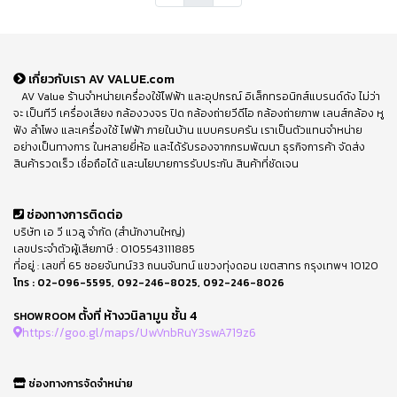
เกี่ยวกับเรา AV VALUE.com
AV Value ร้านจำหน่ายเครื่องใช้ไฟฟ้า และอุปกรณ์ อิเล็กทรอนิกส์แบรนด์ดัง ไม่ว่า
จะ เป็นทีวี เครื่องเสียง กล้องวงจร ปิด กล้องถ่ายวีดีโอ กล้องถ่ายภาพ เลนส์กล้อง หู
ฟัง ลำโพง และเครื่องใช้ ไฟฟ้า ภายในบ้าน แบบครบครัน เราเป็นตัวแทนจำหน่าย
อย่างเป็นทางการ ในหลายยี่ห้อ และได้รับรองจากกรมพัฒนา ธุรกิจการค้า จัดส่ง
สินค้ารวดเร็ว เชื่อถือได้ และนโยบายการรับประกัน สินค้าที่ชัดเจน
ช่องทางการติดต่อ
บริษัท เอ วี แวลู จำกัด (สำนักงานใหญ่)
เลขประจำตัวผู้เสียภาษี : 0105543111885
ที่อยู่ : เลขที่ 65 ซอยจันทน์33 ถนนจันทน์ แขวงทุ่งดอน เขตสาทร กรุงเทพฯ 10120
โทร :
02-096-5595
,
092-246-8025
,
092-246-8026
ตั้งที่ ห้างวนิลามูน ชั้น 4
SHOWROOM
https://goo.gl/maps/UwVnbRuY3swA719z6
ช่องทางการจัดจำหน่าย