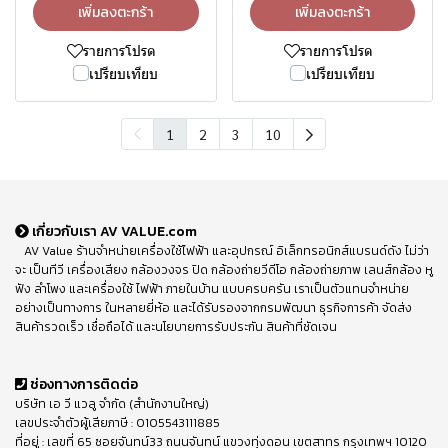
เพิ่มลงตะกร้า
เพิ่มลงตะกร้า
รายการโปรด
รายการโปรด
เปรียบเทียบ
เปรียบเทียบ
1
2
3
10
เกี่ยวกับเรา AV VALUE.com
AV Value ร้านจำหน่ายเครื่องใช้ไฟฟ้า และอุปกรณ์ อิเล็กทรอนิกส์แบรนด์ดัง ไม่ว่า
จะ เป็นทีวี เครื่องเสียง กล้องวงจร ปิด กล้องถ่ายวีดีโอ กล้องถ่ายภาพ เลนส์กล้อง หู
ฟัง ลำโพง และเครื่องใช้ ไฟฟ้า ภายในบ้าน แบบครบครัน เราเป็นตัวแทนจำหน่าย
อย่างเป็นทางการ ในหลายยี่ห้อ และได้รับรองจากกรมพัฒนา ธุรกิจการค้า จัดส่ง
สินค้ารวดเร็ว เชื่อถือได้ และนโยบายการรับประกัน สินค้าที่ชัดเจน
ช่องทางการติดต่อ
บริษัท เอ วี แวลู จำกัด (สำนักงานใหญ่)
เลขประจำตัวผู้เสียภาษี : 0105543111885
ที่อยู่ : เลขที่ 65 ซอยจันทน์33 ถนนจันทน์ แขวงทุ่งดอน เขตสาทร กรุงเทพฯ 10120