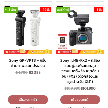
-29%
-7%
สินค้าใหม่
สินค้าใหม่
Sony GP-VPT3 - กริ๊ป
Sony ILME-FX2 - กล้อง
ถ่ายภาพอเนกประสงค์
แบบฟูลเฟรมในกลุ่ม
ภาพยนตร์พร้อมชุดด้าม
฿4,790
฿3,385
จับ (FX2) (ตัวกล้องและ
ชุดด้ามจับ XLR)
฿109,990
฿101,990
เพิ่มลงตะกร้า
เพิ่มลงตะกร้า